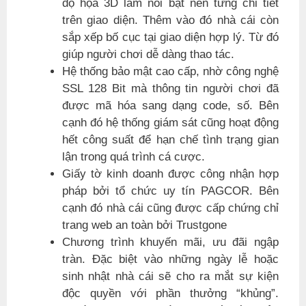
độ họa 3D làm nổi bật nên từng chi tiết
trên giao diện. Thêm vào đó nhà cái còn
sắp xếp bố cục tại giao diện hợp lý. Từ đó
giúp người chơi dễ dàng thao tác.
Hệ thống bảo mật cao cấp, nhờ công nghệ
SSL 128 Bit mà thông tin người chơi đã
được mã hóa sang dạng code, số. Bên
cạnh đó hệ thống giám sát cũng hoạt động
hết công suất để hạn chế tình trạng gian
lận trong quá trình cá cược.
Giấy tờ kinh doanh được công nhận hợp
pháp bởi tổ chức uy tín PAGCOR. Bên
cạnh đó nhà cái cũng được cấp chứng chỉ
trang web an toàn bởi Trustgone
Chương trình khuyến mãi, ưu đãi ngập
tràn. Đặc biệt vào những ngày lễ hoặc
sinh nhật nhà cái sẽ cho ra mắt sự kiện
độc quyền với phần thưởng “khủng”.