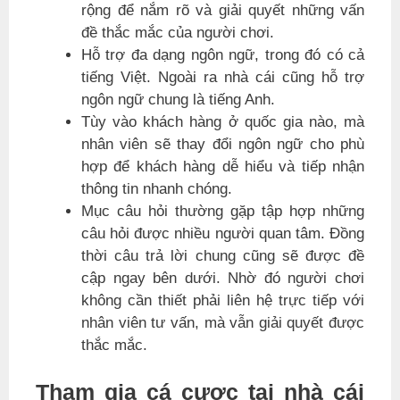
rộng để nắm rõ và giải quyết những vấn
đề thắc mắc của người chơi.
Hỗ trợ đa dạng ngôn ngữ, trong đó có cả
tiếng Việt. Ngoài ra nhà cái cũng hỗ trợ
ngôn ngữ chung là tiếng Anh.
Tùy vào khách hàng ở quốc gia nào, mà
nhân viên sẽ thay đổi ngôn ngữ cho phù
hợp để khách hàng dễ hiểu và tiếp nhận
thông tin nhanh chóng.
Mục câu hỏi thường gặp tập hợp những
câu hỏi được nhiều người quan tâm. Đồng
thời câu trả lời chung cũng sẽ được đề
cập ngay bên dưới. Nhờ đó người chơi
không cần thiết phải liên hệ trực tiếp với
nhân viên tư vấn, mà vẫn giải quyết được
thắc mắc.
Tham gia cá cược tại nhà cái