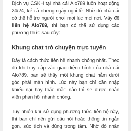
Dịch vụ CSKH tại nhà cái Alo789 luôn hoạt động
24/24, kể cả những ngày nghỉ lễ. Nhờ đó nhà cái
có thể hỗ trợ người chơi mọi lúc mọi nơi. Vậy để
liên hệ Alo789,
thì bạn có thể sử dụng các
phương thức sau đây:
Khung chat trò chuyện trực tuyến
Đây là cách thức liên hệ nhanh chóng nhất. Theo
đó khi truy cập vào giao diện chính của nhà cái
Alo789, bạn sẽ thấy một khung chat nằm dưới
góc phải màn hình. Lúc này bạn chỉ cần nhập
khiếu nại hay thắc mắc nào thì sẽ được nhân
viên phản hồi nhanh chóng.
Tuy nhiên khi sử dụng phương thức liên hệ này,
thì bạn chỉ nên gửi câu hỏi hoặc thông tin ngắn
gọn, súc tích và đúng trọng tâm. Nhờ đó nhân