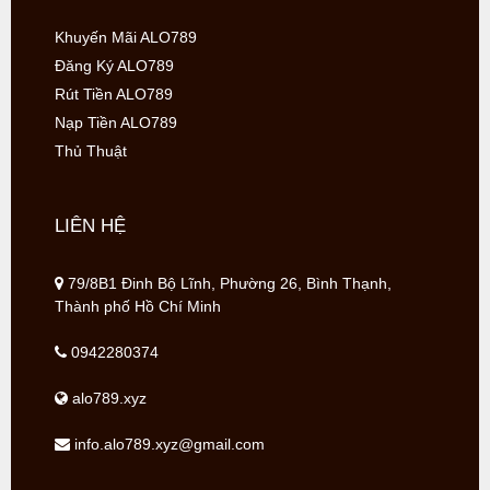
Khuyến Mãi ALO789
Đăng Ký ALO789
Rút Tiền ALO789
Nạp Tiền ALO789
Thủ Thuật
LIÊN HỆ
79/8B1 Đinh Bộ Lĩnh, Phường 26, Bình Thạnh,
Thành phố Hồ Chí Minh
0942280374
alo789.xyz
info.alo789.xyz@gmail.com