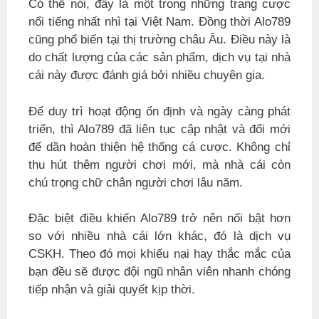
Có thể nói, đây là một trong những trang cược
nổi tiếng nhất nhì tại Việt Nam. Đồng thời Alo789
cũng phổ biến tại thị trường châu Âu. Điều này là
do chất lượng của các sản phẩm, dịch vụ tại nhà
cái này được đánh giá bởi nhiều chuyên gia.
Để duy trì hoạt động ổn định và ngày càng phát
triển, thì Alo789 đã liên tục cập nhật và đổi mới
để dần hoàn thiện hệ thống cá cược. Không chỉ
thu hút thêm người chơi mới, mà nhà cái còn
chú trọng chữ chân người chơi lâu năm.
Đặc biệt điều khiến Alo789 trở nên nổi bật hơn
so với nhiều nhà cái lớn khác, đó là dịch vụ
CSKH. Theo đó mọi khiếu nại hay thắc mắc của
bạn đều sẽ được đội ngũ nhân viên nhanh chóng
tiếp nhận và giải quyết kịp thời.