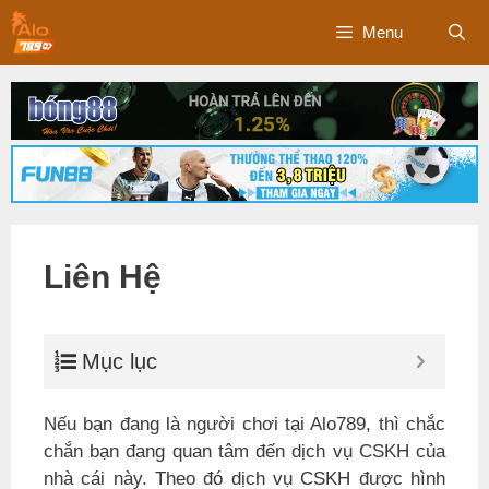
Chuyển
Menu
đến
nội
dung
Liên Hệ
Mục lục
Nếu bạn đang là người chơi tại Alo789, thì chắc
chắn bạn đang quan tâm đến dịch vụ CSKH của
nhà cái này. Theo đó dịch vụ CSKH được hình