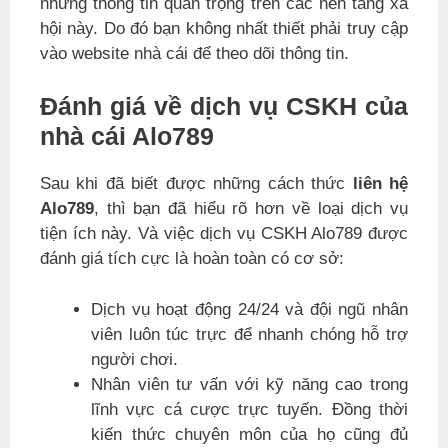
những thông tin quan trọng trên các nền tảng xã
hội này. Do đó bạn không nhất thiết phải truy cập
vào website nhà cái để theo dõi thông tin.
Đánh giá về dịch vụ CSKH của
nhà cái Alo789
Sau khi đã biết được những cách thức
liên hệ
Alo789
, thì bạn đã hiểu rõ hơn về loại dịch vụ
tiện ích này. Và việc dịch vụ CSKH Alo789 được
đánh giá tích cực là hoàn toàn có cơ sở:
Dịch vụ hoạt động 24/24 và đội ngũ nhân
viên luôn túc trực để nhanh chóng hỗ trợ
người chơi.
Nhân viên tư vấn với kỹ năng cao trong
lĩnh vực cá cược trực tuyến. Đồng thời
kiến thức chuyên môn của họ cũng đủ