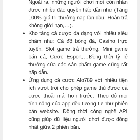
Ngoài ra, những người chơi mới còn nhận
được nhiều đặc quyền hấp dẫn như (Tặng
100% giá trị thưởng nạp lần đầu, Hoàn trả
không giới hạn,…).
Kho tàng cá cược đa dạng với nhiều siêu
phẩm như: Cá độ bóng đá, Casino trực
tuyến, Slot game trả thưởng, Mini game
bắn cá, Cược Esport,…Đồng thời tỷ lệ
thưởng của các sản phẩm game cũng rất
hấp dẫn.
Ứng dụng cá cược Alo789 với nhiều tiện
ích vượt trội cho phép game thủ được cá
cược thoải mái hơn trước. Theo đó mọi
tính năng của app đều tương tự như phiên
bản website. Đồng thời công nghệ API
cũng giúp dữ liệu người chơi được đồng
nhất giữa 2 phiên bản.