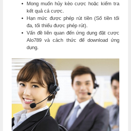
Mong muốn hủy kèo cược hoặc kiểm tra
kết quả cá cược.
Hạn mức được phép rút tiền (Số tiền tối
đa, tối thiểu được phép rút).
Vấn đề liên quan đến ứng dụng đặt cược
Alo789 và cách thức để download ứng
dụng.