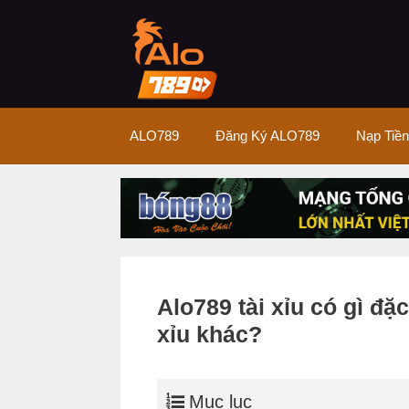
Chuyển
đến
nội
dung
ALO789
Đăng Ký ALO789
Nạp Tiề
Alo789 tài xỉu có gì đặ
xỉu khác?
Mục lục