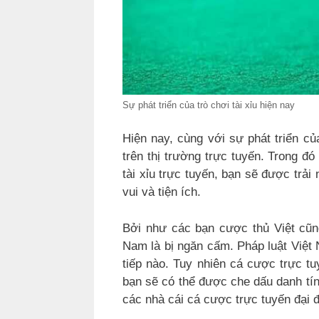
Sự phát triển của trò chơi tài xỉu hiện nay
Hiện nay, cùng với sự phát triển c
trên thị trường trực tuyến. Trong đ
tài xỉu trực tuyến, bạn sẽ được trả
vui và tiện ích.
Bởi như các bạn cược thủ Việt cũng 
Nam là bị ngăn cấm. Pháp luật Việt
tiếp nào. Tuy nhiên cá cược trực tu
bạn sẽ có thể được che dấu danh tín
các nhà cái cá cược trực tuyến đại