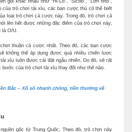
 tên gọi khác nhau như “Hi-Lo”, “Sicbo”, “Lớn nhỏ”,
 của trò chơi tài xỉu, các bạn cược thủ có thể biết
 loại trò chơi cá cược này. Trong đó, trò chơi cá
 nói lên hết được những đặc điểm của trò chơi này,
 là O/U.
rò chơi thuần cá cược nhất. Theo đó, các bạn cược
 sẽ không thể áp dụng được quá nhiều chiến lược
ài xỉu luôn được cài đặt ngẫu nhiên. Do đó, sẽ rất
bước của trò chơi tài xỉu thay đổi như thế nào.
iền Bắc – Xổ số nhanh chóng, tiền thưởng về
ỉu
 nguồn gốc từ Trung Quốc. Theo đó, trò chơi này