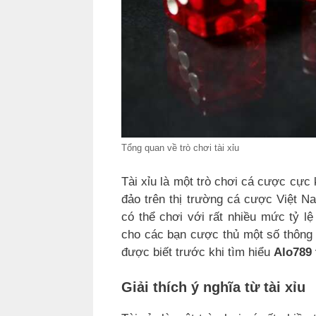
Tổng quan về trò chơi tài xỉu
Tài xỉu là một trò chơi cá cược cực
đảo trên thị trường cá cược Việt Na
có thể chơi với rất nhiều mức tỷ l
cho các bạn cược thủ một số thông 
được biết trước khi tìm hiểu
Alo789 
Giải thích ý nghĩa từ tài xỉu