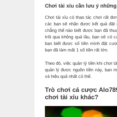
Chơi tài xỉu cần lưu ý những
Chơi tài xỉu có thao tác chơi rất đơ
các bạn sẽ nhận được kết quả đặt 
chẳng thể nào biết được bạn đã thua 
trôi qua không quá lâu, bạn sẽ có 
bạn biết được số tiền mình đặt cượ
bạn đã làm mất 1 số tiền rất lớn.
Theo đó, việc quản lý tiền khi chơi t
quản lý được nguồn tiền này, bạn m
và hiệu quả nhất có thể.
Trò chơi cá cược Alo789
chơi tài xỉu khác?