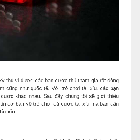
 kỳ thú vị được các bạn cược thủ tham gia rất đông
m cũng như quốc tế. Với trò chơi tài xỉu, các bạn
ệ cược khác nhau. Sau đây chúng tôi sẽ giới thiệu
tin cơ bản về trò chơi cá cược tài xỉu mà bạn cần
tài xỉu
.