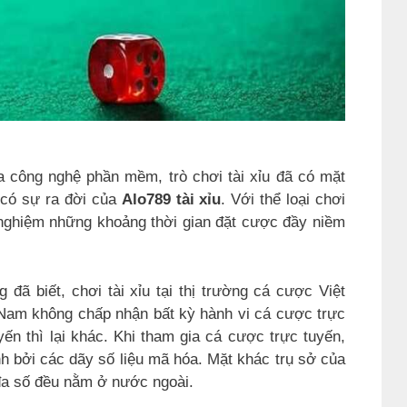
ủa công nghệ phần mềm, trò chơi tài xỉu đã có mặt
ó có sự ra đời của
Alo789 tài xỉu
. Với thể loại chơi
i nghiệm những khoảng thời gian đặt cược đầy niềm
đã biết, chơi tài xỉu tại thị trường cá cược Việt
 Nam không chấp nhận bất kỳ hành vi cá cược trực
yến thì lại khác. Khi tham gia cá cược trực tuyến,
h bởi các dãy số liệu mã hóa. Mặt khác trụ sở của
 đa số đều nằm ở nước ngoài.