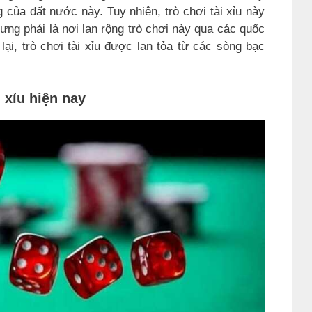
 của đất nước này. Tuy nhiên, trò chơi tài xỉu này
ưng phải là nơi lan rộng trò chơi này qua các quốc
ại, trò chơi tài xỉu được lan tỏa từ các sòng bạc
i xỉu hiện nay