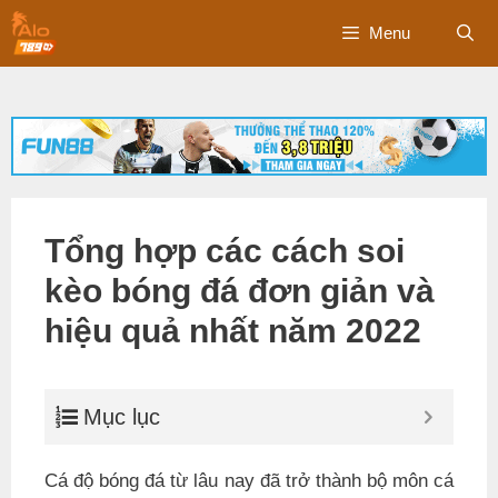
Chuyển
Menu
đến
nội
dung
Tổng hợp các cách soi
kèo bóng đá đơn giản và
hiệu quả nhất năm 2022
Mục lục
Cá độ bóng đá từ lâu nay đã trở thành bộ môn cá