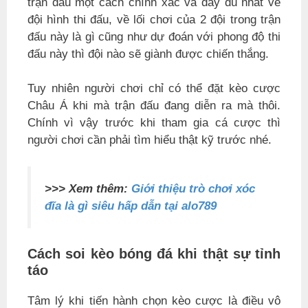
trận đấu một cách chính xác và đầy đủ nhất về
đội hình thi đấu, về lối chơi của 2 đội trong trận
đấu này là gì cũng như dự đoán với phong độ thi
đấu này thì đội nào sẽ giành được chiến thắng.
Tuy nhiên người chơi chỉ có thể đặt kèo cược
Châu Á khi mà trận đấu đang diễn ra mà thôi.
Chính vì vậy trước khi tham gia cá cược thì
người chơi cần phải tìm hiểu thật kỹ trước nhé.
>>> Xem thêm:
Giới thiệu trò chơi xóc
đĩa là gì siêu hấp dẫn tại alo789
Cách soi kèo bóng đá khi thật sự tỉnh
táo
Tâm lý khi tiến hành chọn kèo cược là điều vô