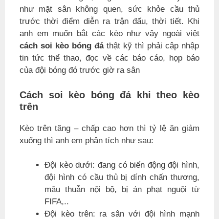
như mặt sân không quen, sức khỏe cầu thủ
trước thời điểm diễn ra trận đấu, thời tiết. Khi
anh em muốn bắt các kèo như vậy ngoài việt
cách soi kèo bóng đá
thật kỹ thì phải cập nhập
tin tức thể thao, đọc về các báo cáo, họp báo
của đội bóng đó trước giờ ra sân
Cách soi kèo bóng đá khi theo kèo
trên
Kèo trên tăng – chấp cao hơn thì tỷ lệ ăn giảm
xuống thì anh em phân tích như sau:
Đội kèo dưới: đang có biến động đội hình,
đội hình có cầu thủ bị dính chấn thương,
mâu thuẫn nội bộ, bị án phạt nguội từ
FIFA,..
Đội kèo trên: ra sân với đội hình mạnh