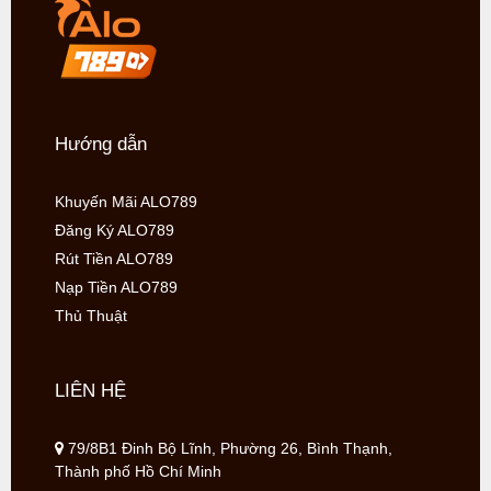
Hướng dẫn
Khuyến Mãi ALO789
Đăng Ký ALO789
Rút Tiền ALO789
Nạp Tiền ALO789
Thủ Thuật
LIÊN HỆ
79/8B1 Đinh Bộ Lĩnh, Phường 26, Bình Thạnh,
Thành phố Hồ Chí Minh