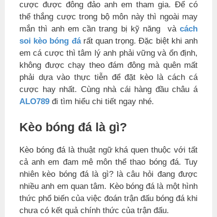
cược được đông đảo anh em tham gia. Để có
thể thắng cược trong bộ môn này thì ngoài may
mắn thì anh em cần trang bị kỹ năng và
cách
soi kèo bóng đá
rất quan trọng. Đặc biệt khi anh
em cá cược thì tâm lý anh phải vững và ổn định,
không được chạy theo đám đông mà quên mất
phải dựa vào thực tiễn để đặt kèo là cách cá
cược hay nhất. Cùng nhà cái hàng đầu châu á
ALO789
đi tìm hiểu chi tiết ngay nhé.
Kèo bóng đá là gì?
Kèo bóng đá là thuật ngữ khá quen thuộc với tất
cả anh em đam mê môn thể thao bóng đá. Tuy
nhiên kèo bóng đá là gì? là câu hỏi đang được
nhiều anh em quan tâm. Kèo bóng đá là một hình
thức phổ biến của việc đoán trận đấu bóng đá khi
chưa có kết quả chính thức của trận đấu.