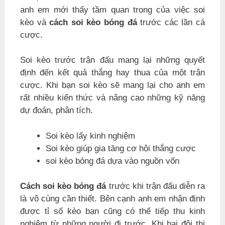
anh em mới thấy tầm quan trọng của việc soi
kèo và
cách soi kèo bóng đá
trước các lần cá
cược.
Soi kèo trước trận đấu mang lại những quyết
định đến kết quả thắng hay thua của một trận
cược. Khi bạn soi kèo sẽ mang lại cho anh em
rất nhiều kiến thức và nâng cao những kỹ năng
dự đoán, phân tích.
Soi kèo lấy kinh nghiệm
Soi kèo giúp gia tăng cơ hội thắng cược
soi kèo bóng đá dựa vào nguồn vốn
Cách soi kèo bóng đá
trước khi trận đấu diễn ra
là vô cùng cần thiết. Bên cạnh anh em nhận định
được tỉ số kèo bạn cũng có thể tiếp thu kinh
nghiệm từ những người đi trước. Khi hai đội thi