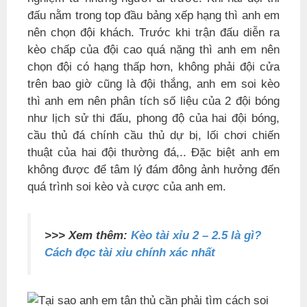
đấu nằm trong top đầu bảng xếp hạng thì anh em
nên chọn đội khách. Trước khi trận đấu diễn ra
kèo chấp của đội cao quá nặng thì anh em nên
chọn đội có hạng thấp hơn, không phải đội cửa
trên bao giờ cũng là đội thắng, anh em soi kèo
thì anh em nên phân tích số liệu của 2 đội bóng
như lịch sử thi đấu, phong độ của hai đội bóng,
cầu thủ đá chính cầu thủ dự bị, lối chơi chiến
thuật của hai đội thường đá,.. Đặc biệt anh em
không được để tâm lý đám đông ảnh hưởng đến
quá trình soi kèo và cược của anh em.
>>> Xem thêm:
Kèo tài xỉu 2 – 2.5 là gì?
Cách đọc tài xỉu chính xác nhất