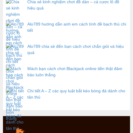
Chia sẻ kinh nghiệm chơi đề dàn – cá cược lô đề
hiệu quả
Alo789 hướng dẫn anh em cách tính đề bạch thủ chi
tiết
Alo789 chia sẻ đến bạn cách chơi chắn giỏi và hiệu
quả
Mách bạn cách chơi Blackjack online tiền thật đảm
bảo luôn thắng
Chi tiết A – Z các quy luật bắt kèo bóng đá dành cho
tân thủ