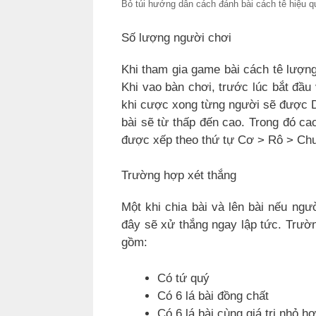
Bỏ túi hướng dẫn cách đánh bài cách tê hiệu q
Số lượng người chơi
Khi tham gia game bài cách tê lượn
Khi vao bàn chơi, trước lúc bắt đầ
khi cược xong từng người sẽ được De
bài sẽ từ thấp đến cao. Trong đó cao
được xếp theo thứ tự Cơ > Rô > Chu
Trường hợp xét thắng
Một khi chia bài và lên bài nếu ng
đây sẽ xử thắng ngay lập tức. Trườn
gồm:
Có tứ quý
Có 6 lá bài đồng chất
Có 6 lá bài cùng giá trị nhỏ hơ