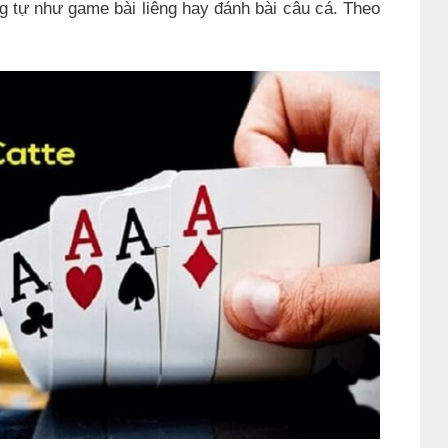
g tự như game bài liêng hay đánh bài câu cá. Theo