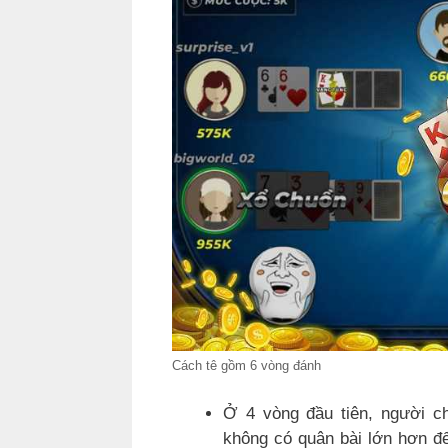
Cách tê gồm 6 vòng đánh
Ở 4 vòng đầu tiên, người ch
không có quân bài lớn hơn để 