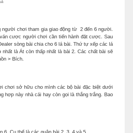
uả
g người chơi tham gia giao động từ 2 đến 6 người.
u ván cược người chơi cần tiến hành đặt cược. Sau
aler sòng bài chia cho 6 lá bài. Thứ tự xếp các lá
 nhất là Át còn thấp nhất là bài 2. Các chất bài sẽ
ồn > Bích.
ười chơi sở hữu cho mình các bộ bài đặc biệt dưới
g hợp này nhà cái hay còn gọi là thắng trắng. Bao
n 6. Cụ thể là các quân bài 2, 3, 4 và 5