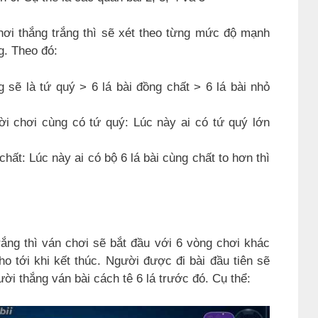
hơi thắng trắng thì sẽ xét theo từng mức độ mạnh
g. Theo đó:
 sẽ là tứ quý > 6 lá bài đồng chất > 6 lá bài nhỏ
i chơi cùng có tứ quý: Lúc này ai có tứ quý lớn
hất: Lúc này ai có bộ 6 lá bài cùng chất to hơn thì
rắng thì ván chơi sẽ bắt đầu với 6 vòng chơi khác
ho tới khi kết thúc. Người được đi bài đầu tiên sẽ
ời thắng ván bài cách tê 6 lá trước đó. Cụ thể: