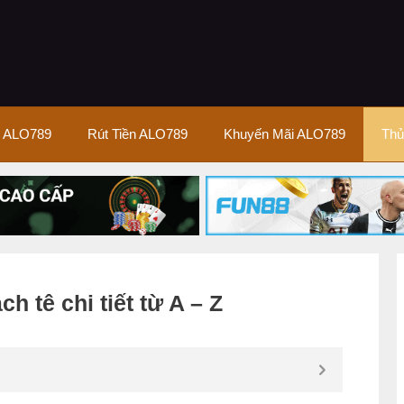
n ALO789
Rút Tiền ALO789
Khuyến Mãi ALO789
Thủ
 tê chi tiết từ A – Z