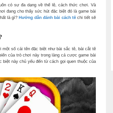
luôn có sự đa dạng về thể lệ, cách thức chơi. Và
hơi đang cho thấy sức hút đặc biệt đó là game bài
hất là gì?
Hướng dẫn đánh bài cách tê
chi tiết sẽ
?
 một số cái tên đặc biệt như bài sắc tê, bài cắt tê
 biến của trò chơi này trong làng cá cược game bài
ác biệt này chủ yếu đến từ cách gọi quen thuộc của