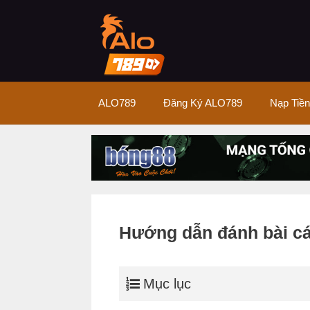
Chuyển
đến
nội
dung
ALO789
Đăng Ký ALO789
Nạp Tiề
Hướng dẫn đánh bài cách
Mục lục