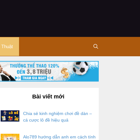
 Thuật
Bài viết mới
Chia sẻ kinh nghiệm chơi đề dàn –
cá cược lô đề hiệu quả
Alo789 hướng dẫn anh em cách tính