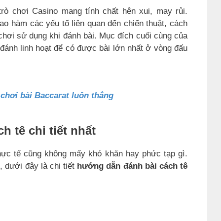
trò chơi Casino mang tính chất hên xui, may rủi.
ao hàm các yếu tố liên quan đến chiến thuật, cách
hơi sử dụng khi đánh bài. Mục đích cuối cùng của
 đánh linh hoạt để có được bài lớn nhất ở vòng đấu
chơi bài Baccarat luôn thắng
 tê chi tiết nhất
hực tế cũng không mấy khó khăn hay phức tạp gì.
 dưới đây là chi tiết
hướng dẫn đánh bài cách tê