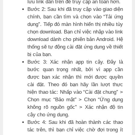
lưu link dẫn trên để truy cập an toàn hơn.
Bước 2: Sau khi đã truy cập vào giao diện
chính, bạn cần tìm và chọn vào “Tải ứng
dụng”. Tiếp đó màn hình hiển thị nhiều tùy
chọn download. Bạn chỉ việc nhập vào link
download dành cho phiên bản Android. Hệ
thống sẽ tự động cài đặt ứng dụng về thiết
bị của bạn.
Bước 3: Xác nhận app tin cậy. Đây là
bước quan trọng nhất, bởi vì app cần
được bạn xác nhận thì mới được quyền
cài đặt. Theo đó bạn hãy lần lượt thực
hiện thao tác: Nhấp vào “Cài đặt chung” >
Chọn mục “Bảo mật” > Chọn “Ứng dụng
không rõ nguồn gốc” > Xác nhận độ tin
cậy cho ứng dụng.
Bước 4: Sau khi đã hoàn thành các thao
tác trên, thì bạn chỉ việc chờ đợi trong ít