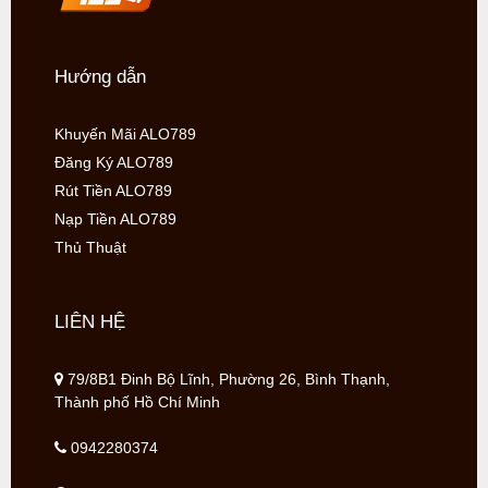
Hướng dẫn
Khuyến Mãi ALO789
Đăng Ký ALO789
Rút Tiền ALO789
Nạp Tiền ALO789
Thủ Thuật
LIÊN HỆ
79/8B1 Đinh Bộ Lĩnh, Phường 26, Bình Thạnh,
Thành phố Hồ Chí Minh
0942280374