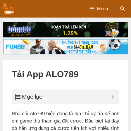
Chuyển
Menu
đến
nội
dung
Tải App ALO789
Mục lục
Nhà cái Alo789 hiện đang là địa chỉ uy tín để anh
em game thủ tham gia đặt cược. Đặc biệt tại đây
có hẳn ứng dụng cá cược tiện ích với nhiều tính