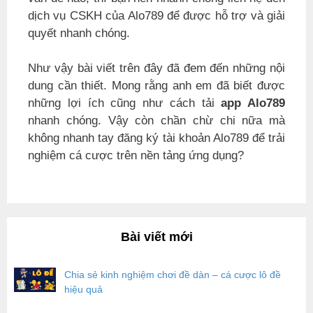
dịch vụ CSKH của Alo789 để được hỗ trợ và giải
quyết nhanh chóng.
Như vậy bài viết trên đây đã đem đến những nội
dung cần thiết. Mong rằng anh em đã biết được
những lợi ích cũng như cách tải
app Alo789
nhanh chóng. Vậy còn chần chừ chi nữa mà
không nhanh tay đăng ký tài khoản Alo789 để trải
nghiệm cá cược trên nền tảng ứng dụng?
Bài viết mới
Chia sẻ kinh nghiệm chơi đề dàn – cá cược lô đề
hiệu quả