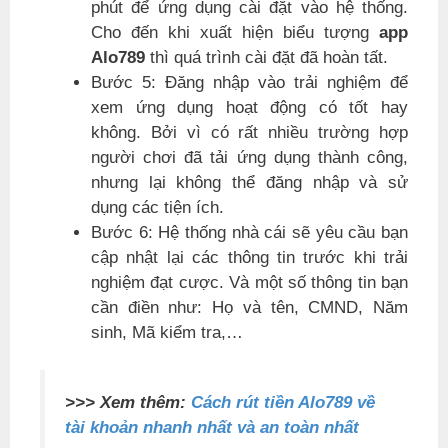
phút để ứng dụng cài đặt vào hệ thống.
Cho đến khi xuất hiện biểu tượng
app
Alo789
thì quá trình cài đặt đã hoàn tất.
Bước 5: Đăng nhập vào trải nghiệm để
xem ứng dụng hoạt động có tốt hay
không. Bởi vì có rất nhiều trường hợp
người chơi đã tải ứng dụng thành công,
nhưng lại không thể đăng nhập và sử
dụng các tiện ích.
Bước 6: Hệ thống nhà cái sẽ yêu cầu bạn
cập nhật lại các thông tin trước khi trải
nghiệm đạt cược. Và một số thông tin bạn
cần điền như: Họ và tên, CMND, Năm
sinh, Mã kiểm tra,…
>>> Xem thêm:
Cách rút tiền Alo789 về
tài khoản nhanh nhất và an toàn nhất