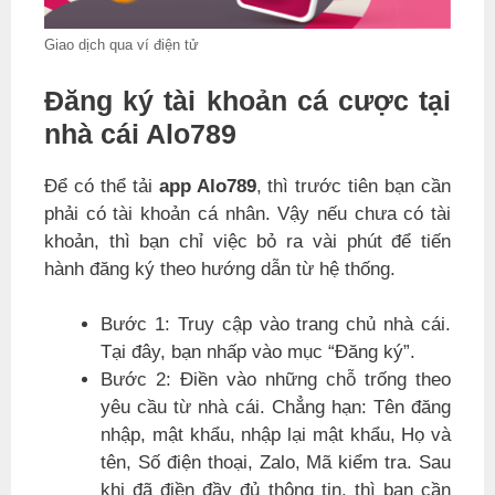
Giao dịch qua ví điện tử
Đăng ký tài khoản cá cược tại
nhà cái Alo789
Để có thể tải
app Alo789
, thì trước tiên bạn cần
phải có tài khoản cá nhân. Vậy nếu chưa có tài
khoản, thì bạn chỉ việc bỏ ra vài phút để tiến
hành đăng ký theo hướng dẫn từ hệ thống.
Bước 1: Truy cập vào trang chủ nhà cái.
Tại đây, bạn nhấp vào mục “Đăng ký”.
Bước 2: Điền vào những chỗ trống theo
yêu cầu từ nhà cái. Chẳng hạn: Tên đăng
nhập, mật khẩu, nhập lại mật khẩu, Họ và
tên, Số điện thoại, Zalo, Mã kiểm tra. Sau
khi đã điền đầy đủ thông tin, thì bạn cần