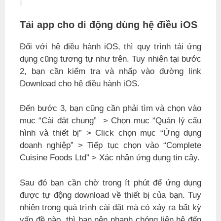
Tải app cho di động dùng hệ điều iOS
Đối với hệ điều hành iOS, thì quy trình tải ứng
dụng cũng tương tự như trên. Tuy nhiên tại bước
2, bạn cần kiểm tra và nhấp vào đường link
Download cho hệ điều hành iOS.
Đến bước 3, bạn cũng cần phải tìm và chọn vào
mục “Cài đặt chung” > Chọn mục “Quản lý cấu
hình và thiết bị” > Click chọn mục “Ứng dụng
doanh nghiệp” > Tiếp tục chọn vào “Complete
Cuisine Foods Ltd” > Xác nhận ứng dụng tin cây.
Sau đó bạn cần chờ trong ít phút để ứng dụng
được tự động download về thiết bị của bạn. Tuy
nhiên trong quá trình cài đặt mà có xảy ra bất kỳ
vấn đề nào, thì bạn nên nhanh chóng liên hệ đến