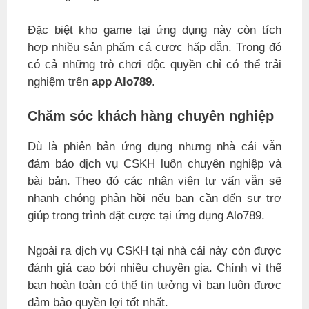
Đặc biệt kho game tại ứng dụng này còn tích
hợp nhiều sản phẩm cá cược hấp dẫn. Trong đó
có cả những trò chơi độc quyền chỉ có thể trải
nghiệm trên
app Alo789
.
Chăm sóc khách hàng chuyên nghiệp
Dù là phiên bản ứng dụng nhưng nhà cái vẫn
đảm bảo dịch vụ CSKH luôn chuyên nghiệp và
bài bản. Theo đó các nhân viên tư vấn vẫn sẽ
nhanh chóng phản hồi nếu bạn cần đến sự trợ
giúp trong trình đặt cược tại ứng dụng Alo789.
Ngoài ra dịch vụ CSKH tại nhà cái này còn được
đánh giá cao bởi nhiều chuyên gia. Chính vì thế
bạn hoàn toàn có thể tin tưởng vì bạn luôn được
đảm bảo quyền lợi tốt nhất.